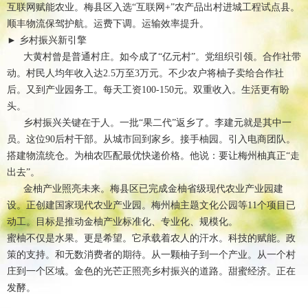
互联网赋能农业。梅县区入选“互联网+”农产品出村进城工程试点县。
顺丰物流保驾护航。运费下调。运输效率提升。
► 乡村振兴新引擎
大黄村曾是普通村庄。如今成了“亿元村”。党组织引领。合作社带
动。村民人均年收入达2.5万至3万元。不少农户将柚子卖给合作社
后。又到产业园务工。每天工资100-150元。双重收入。生活更有盼
头。
乡村振兴关键在于人。一批“果二代”返乡了。李建元就是其中一
员。这位90后村干部。从城市回到家乡。接手柚园。引入电商团队。
搭建物流统仓。为柚农匹配最优快递价格。他说：要让梅州柚真正“走
出去”。
金柚产业照亮未来。梅县区已完成金柚省级现代农业产业园建
设。正创建国家现代农业产业园。梅州柚主题文化公园等11个项目已
动工。目标是推动金柚产业标准化、专业化、规模化。
蜜柚不仅是水果。更是希望。它承载着农人的汗水。科技的赋能。政
策的支持。和无数消费者的期待。从一颗柚子到一个产业。从一个村
庄到一个区域。金色的光芒正照亮乡村振兴的道路。甜蜜经济。正在
发酵。