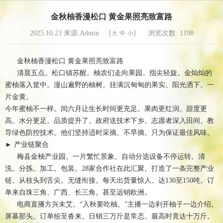
金秋柚香漫松口 黄金果照亮致富路
2025.10.23 来源:Admin [
]
浏览次数:
1198
大
中
小
金秋柚香漫松口 黄金果照亮致富路
清晨五点。松口镇苏醒。柚农们走向果园。指尖轻旋。金灿灿的
蜜柚落入筐中。漫山遍野的柚树。挂满沉甸甸的果实。阳光洒下。一
片金黄。
今年蜜柚不一样。闰六月让生长时间更充足。果肉更红润。甜度更
高。水分更足。品质提升了。政府送技术下乡。志愿者深入田间。教
导绿色防控技术。他们坚持适时采摘。不早摘。只为保证最佳风味。
► 产业链聚合
梅县金柚产业园。一片繁忙景象。自动分选设备不停运转。清
洗。分拣。加工。包装。28家合作社在此汇聚。打造了一条完整产业
链。从枝头到舌尖。无缝衔接。每天出货量惊人。达130至150吨。订
单来自珠三角、广西、长三角。甚至远销欧洲。
电商直播方兴未艾。“入秋要吃柚。”主播一边剥开柚子一边介绍。
屏幕那头。订单纷至沓来。日销三万斤是常态。最高时竟达十万斤。