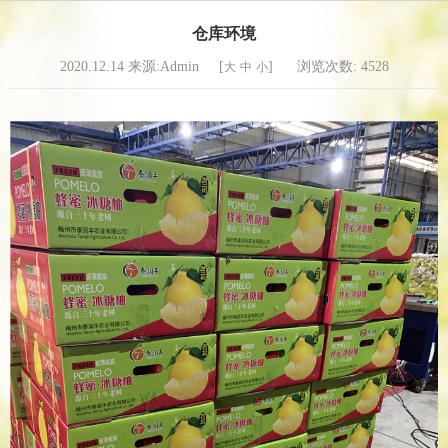
仓库环境
2020.12.14 来源:Admin [
]
浏览次数:
4528
大
中
小