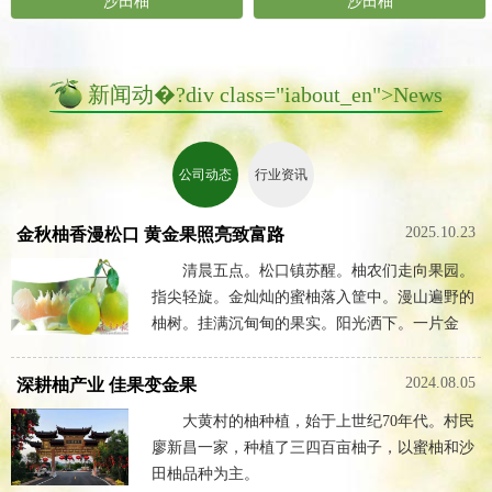
沙田柚
沙田柚
新闻动�?div class="iabout_en">News
公司动态
行业资讯
2025.10.23
金秋柚香漫松口 黄金果照亮致富路
清晨五点。松口镇苏醒。柚农们走向果园。
指尖轻旋。金灿灿的蜜柚落入筐中。漫山遍野的
柚树。挂满沉甸甸的果实。阳光洒下。一片金
黄。
2024.08.05
深耕柚产业 佳果变金果
大黄村的柚种植，始于上世纪70年代。村民
廖新昌一家，种植了三四百亩柚子，以蜜柚和沙
田柚品种为主。